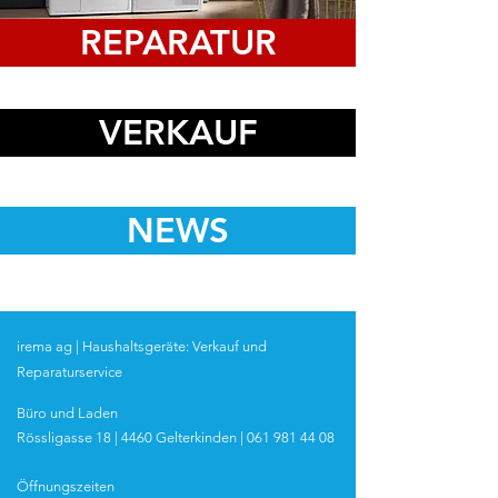
REPARATUR
VERKAUF
NEWS
irema ag | Haushaltsgeräte: Verkauf und
Reparaturservice
Büro und Laden
Rö
ss
ligasse 18 | 44
60 Gelte
rkinden |
061 981 44 08
Öffnungszeiten